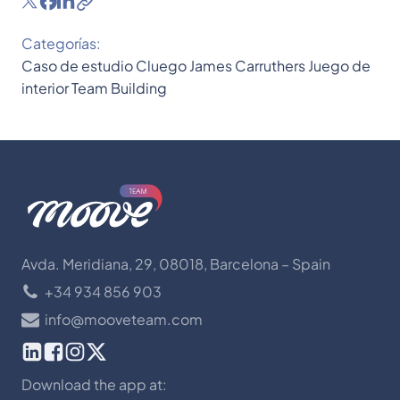
Categorías:
Caso de estudio
Cluego
James Carruthers
Juego de
interior
Team Building
Avda. Meridiana, 29, 08018, Barcelona – Spain
+34 934 856 903
info@mooveteam.com
Download the app at: