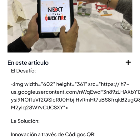
En este artículo
El Desafío:
<img width="602" height="361" src="https://lh7-
us.googleusercontent.com/nWqEwcF3n89zLHAXb
ysi9NOf1uVf2QSlcRU0HbjiHvRmHt7uBS8frqkB2ugQ
M2ylq28WYvCUCSXY">
La Solución:
Innovación a través de Códigos QR: