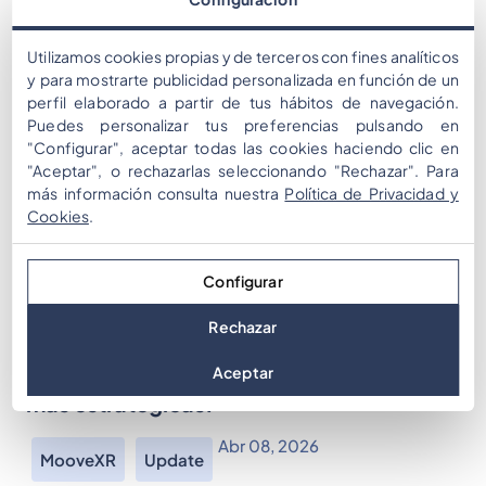
Utilizamos cookies propias y de terceros con fines analíticos
y para mostrarte publicidad personalizada en función de un
perfil elaborado a partir de tus hábitos de navegación.
Puedes personalizar tus preferencias pulsando en
"Configurar", aceptar todas las cookies haciendo clic en
"Aceptar", o rechazarlas seleccionando "Rechazar". Para
más información consulta nuestra
Política de Privacidad y
Cookies
.
MooveXR 2.0 Beta: Cómo el nuevo
Configurar
modo de juego Territorios ayuda a las
Rechazar
agencias de eventos a ofrecer
experiencias de formación de equipos
Aceptar
más estratégicas.
Abr 08, 2026
MooveXR
Update