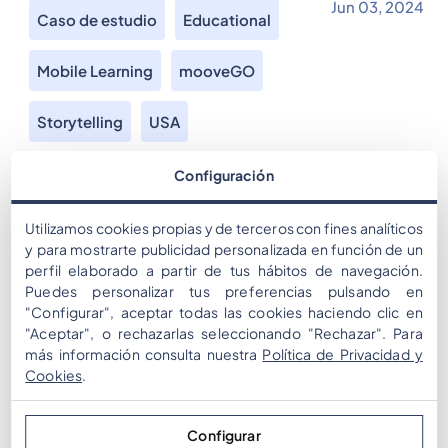
Jun 03, 2024
Caso de estudio
Educational
Mobile Learning
mooveGO
Storytelling
USA
Durante más de una década, hemos desarrollado la
Configuración
tecnología para utilizar el GPS de dispositivos móviles y
ofrecer experiencias gamificadas y atractivas. Nuestros
Utilizamos cookies propias y de terceros con fines analíticos
socios aportan su creatividad e ingenio para crear
y para mostrarte publicidad personalizada en función de un
perfil elaborado a partir de tus hábitos de navegación.
experiencias increíbles. Hoy presentamos un ejemplo
Puedes personalizar tus preferencias pulsando en
de cómo este conocimiento combinado puede
"Configurar", aceptar todas las cookies haciendo clic en
utilizarse para acercar historias históricas al público,
"Aceptar", o rechazarlas seleccionando "Rechazar". Para
proporcionando conocimiento de una manera […]
más información consulta nuestra
Política de Privacidad y
Cookies
.
Configurar