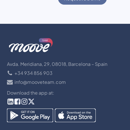
Avda. Meridiana, 29, 08018, Barcelona – Spain
+34 934 856 903
info@mooveteam.com
Download the app at: