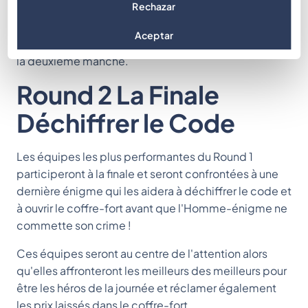
Rechazar
découvrir ce que fait Mr Riddler. Les équipes avec le
total de points le plus élevé auront la possibilité de
Aceptar
déchiffrer le code et d'arrêter le "Riddle Man" lors de
la deuxième manche.
Round 2 La Finale
Déchiffrer le Code
Les équipes les plus performantes du Round 1
participeront à la finale et seront confrontées à une
dernière énigme qui les aidera à déchiffrer le code et
à ouvrir le coffre-fort avant que l'Homme-énigme ne
commette son crime !
Ces équipes seront au centre de l'attention alors
qu'elles affronteront les meilleurs des meilleurs pour
être les héros de la journée et réclamer également
les prix laissés dans le coffre-fort.