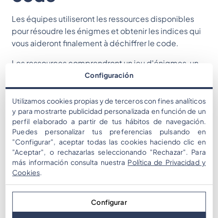
Les équipes utiliseront les ressources disponibles
pour résoudre les énigmes et obtenir les indices qui
vous aideront finalement à déchiffrer le code.
Les ressources comprendront un jeu d'énigmes, un
smartphone ou une tablette et beaucoup de stylos
Configuración
et de papier.
Utilizamos cookies propias y de terceros con fines analíticos
La planification sera la clé du succès et arrêtera le
y para mostrarte publicidad personalizada en función de un
"Riddle Man" dans son élan. Allez-vous travailler sur
perfil elaborado a partir de tus hábitos de navegación.
des tâches ensemble ? Allez-vous répartir les tâches
Puedes personalizar tus preferencias pulsando en
"Configurar", aceptar todas las cookies haciendo clic en
entre les membres de l'équipe ? Allez-vous d'abord
"Aceptar", o rechazarlas seleccionando "Rechazar". Para
vous attaquer aux énigmes difficiles ? Allez-vous
más información consulta nuestra
Política de Privacidad y
chercher les gros points en premier ?
Cookies
.
L'objectif est d'accumuler autant de points que
possible et d'élaborer le message secret pour les
Configurar
points bonus et d'accéder à d'autres défis pour