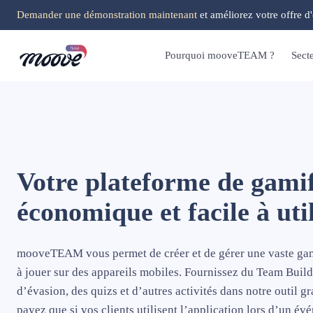
Demander une démonstration maintenant
et améliorez votre offre d
Pourquoi mooveTEAM ?
Sect
Votre plateforme de gamif
économique et facile à uti
mooveTEAM vous permet de créer et de gérer une vaste ga
à jouer sur des appareils mobiles. Fournissez du Team Buil
d’évasion, des quizs et d’autres activités dans notre outil gr
payez que si vos clients utilisent l’application lors d’un év