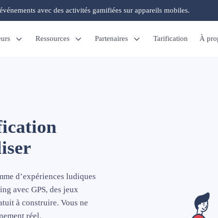
'événements avec des activités gamifiées sur appareils mobiles.
eurs
Ressources
Partenaires
Tarification
À pro
ication
liser
mme d’expériences ludiques
ding avec GPS, des jeux
atuit à construire. Vous ne
énement réel.