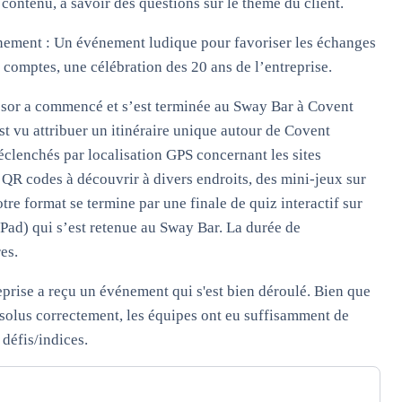
 contenu, à savoir des questions sur le thème du client.
énement : Un événement ludique pour favoriser les échanges
s comptes, une célébration des 20 ans de l’entreprise.
trésor a commencé et s’est terminée au Sway Bar à Covent
t vu attribuer un itinéraire unique autour de Covent
éclenchés par localisation GPS concernant les sites
es QR codes à découvrir à divers endroits, des mini-jeux sur
tre format se termine par une finale de quiz interactif sur
iPad) qui s’est retenue au Sway Bar. La durée de
es.
eprise a reçu un événement qui s'est bien déroulé. Bien que
résolus correctement, les équipes ont eu suffisamment de
 défis/indices.