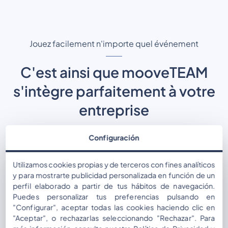
Jouez facilement n'importe quel événement
C'est ainsi que mooveTEAM
s'intègre parfaitement à votre
entreprise
Configuración
Utilizamos cookies propias y de terceros con fines analíticos
Concevez vos activités gamifiées sur
y para mostrarte publicidad personalizada en función de un
perfil elaborado a partir de tus hábitos de navegación.
notre Back-office web
Puedes personalizar tus preferencias pulsando en
"Configurar", aceptar todas las cookies haciendo clic en
Au Back-office, vous disposez de tous les outils
"Aceptar", o rechazarlas seleccionando "Rechazar". Para
nécessaires pour créer et gérer des activités