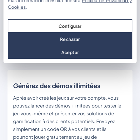
más información consulta nuestra
Política de Privacidad y
d'équipe engageantes. Vous pouvez recréer vos
Cookies
.
chasses au trésor, quiz, visites et jeux d'évasion
actuels, tester de nouvelles idées en créant un jeu
Configurar
à partir de zéro ou utiliser l'un de nos jeux
préfabriqués créés et testés avec de vrais clients
Rechazar
par nos sociétés d'événements partenaires.
Aceptar
Générez des démos illimitées
Après avoir créé les jeux sur votre compte, vous
pouvez lancer des démos illimitées pour tester le
jeu vous-même et présenter vos solutions de
gamification à des clients potentiels. Envoyez
simplement un code QR à vos clients et ils
pourront jouer gratuitement au jeu de