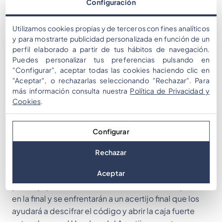
Configuración
¿Abordarás primero los acertijos difíciles? ¿Irás por
los puntos importantes primero?
Utilizamos cookies propias y de terceros con fines analíticos
y para mostrarte publicidad personalizada en función de un
El objetivo es acumular tantos puntos como sea
perfil elaborado a partir de tus hábitos de navegación.
posible y resolver el mensaje secreto para obtener
Puedes personalizar tus preferencias pulsando en
puntos de bonificación y acceder a más desafíos
"Configurar", aceptar todas las cookies haciendo clic en
para descubrir qué está haciendo Mr Riddler. Los
"Aceptar", o rechazarlas seleccionando "Rechazar". Para
más información consulta nuestra
Política de Privacidad y
equipos con el total de puntos más alto tendrán la
Cookies
.
oportunidad de descifrar el código y detener al
'Riddle Man' en la Ronda 2.
Configurar
Ronda 2 El final
Rechazar
Descifra el código
Aceptar
¡Los equipos más exitosos de la Ronda 1 competirán
en la final y se enfrentarán a un acertijo final que los
ayudará a descifrar el código y abrir la caja fuerte