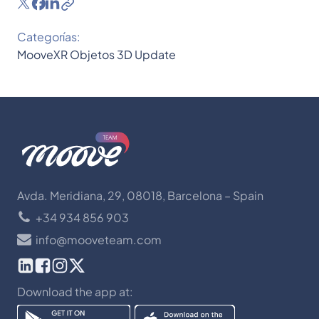
Categorías:
MooveXR
Objetos 3D
Update
Avda. Meridiana, 29, 08018, Barcelona – Spain
+34 934 856 903
info@mooveteam.com
Download the app at: