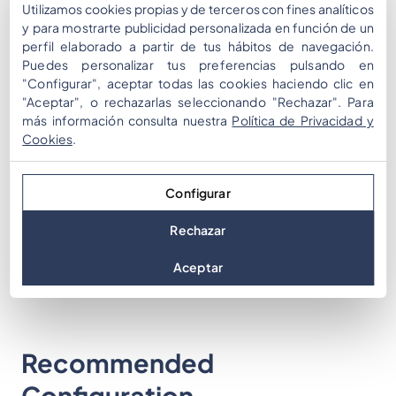
TurboSquid
: Ofrece una vasta selección de
Utilizamos cookies propias y de terceros con fines analíticos
y para mostrarte publicidad personalizada en función de un
modelos 3D de alta calidad, adecuados para
perfil elaborado a partir de tus hábitos de navegación.
diversos temas y aplicaciones.
Puedes personalizar tus preferencias pulsando en
Polycam
: Ofrece modelos glTF, con opciones
"Configurar", aceptar todas las cookies haciendo clic en
tanto para descargas gratuitas como premium.
"Aceptar", o rechazarlas seleccionando "Rechazar". Para
más información consulta nuestra
Política de Privacidad y
Estas plataformas permiten a los creadores de
Cookies
.
eventos encontrar modelos que se alineen con los
elementos temáticos de sus eventos. Una vez
Configurar
descargados, estos modelos pueden subirse
Rechazar
fácilmente al back office de MooveXR.
Aceptar
Recommended
Configuration