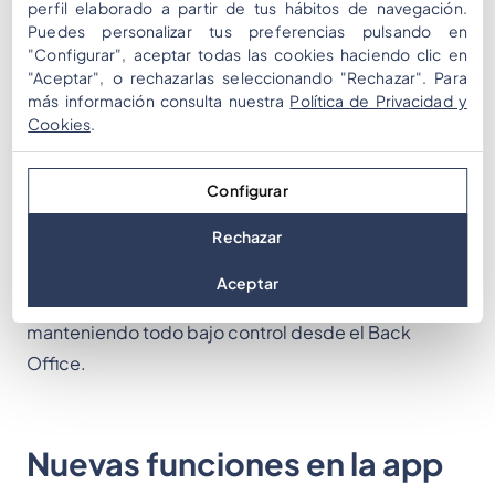
perfil elaborado a partir de tus hábitos de navegación.
adapte a tu temática, como “Coins”, “XP” o
Puedes personalizar tus preferencias pulsando en
"Configurar", aceptar todas las cookies haciendo clic en
“Créditos”. Es un pequeño detalle que marca una
"Aceptar", o rechazarlas seleccionando "Rechazar". Para
gran diferencia a la hora de adaptar la experiencia a
más información consulta nuestra
Política de Privacidad y
la identidad del cliente.
Cookies
.
Control de segmentos
Configurar
Otro punto destacado es la posibilidad de definir
Rechazar
qué
segmentos
puede activar manualmente cada
equipo en la app. Esto permite diseñar rutas o
Aceptar
misiones diferentes para equipos específicos,
manteniendo todo bajo control desde el Back
Office.
Nuevas funciones en la app