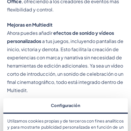
Office
, ofreciendo a los creadores de eventos más
flexibilidad y control.
Mejoras en Multiedit
Ahora puedes añadir
efectos de sonido y vídeos
personalizados
a tus juegos, incluyendo pantallas de
inicio, victoria y derrota. Esto facilita la creación de
experiencias con marca y narrativa sin necesidad de
herramientas de edición adicionales. Ya sea un vídeo
corto de introducción, un sonido de celebración o un
final cinematográfico, todo está integrado dentro de
Multiedit.
Etiquetas de puntuación personalizadas
Configuración
Los eventos ahora son más personalizados gracias a
Utilizamos cookies propias y de terceros con fines analíticos
las etiquetas de puntuación personalizadas. Puedes
y para mostrarte publicidad personalizada en función de un
reemplazar “Puntos” por cualquier palabra que se