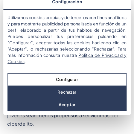
Configuración
En el juego, se le pide a una chica que envíe fotos
Utilizamos cookies propias y de terceros con fines analíticos
y para mostrarte publicidad personalizada en función de un
picantes a una empresa falsa. Los estudiantes
perfil elaborado a partir de tus hábitos de navegación.
captan el mensaje. “Es para evitar que tú mismo
Puedes personalizar tus preferencias pulsando en
hagas algo así”, dijo uno de los estudiantes. “No
"Configurar", aceptar todas las cookies haciendo clic en
"Aceptar", o rechazarlas seleccionando "Rechazar". Para
debes confiar en nadie que no conozcas”, agrega
más información consulta nuestra
Política de Privacidad y
otro.
Cookies
.
El mensaje se transmite y los estudiantes piensan
Configurar
que es un gran juego. El éxito del programa es difícil
de medir, pero la información parece quedar bien.
Rechazar
Aceptar
El objetivo es crear conciencia para que los niños y
jóvenes sean menos propensos a ser víctimas del
ciberdelito.