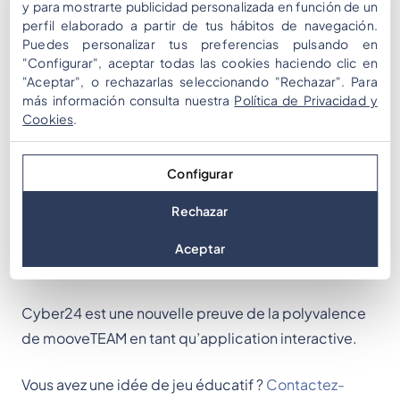
y para mostrarte publicidad personalizada en función de un
Le message passe bien et les élèves considèrent
perfil elaborado a partir de tus hábitos de navegación.
Puedes personalizar tus preferencias pulsando en
que c’est un excellent jeu. Le succès du programme
"Configurar", aceptar todas las cookies haciendo clic en
est difficile à mesurer, mais les informations
"Aceptar", o rechazarlas seleccionando "Rechazar". Para
semblent bien retenues. L’objectif est de
más información consulta nuestra
Política de Privacidad y
Cookies
.
sensibiliser afin que les enfants et les jeunes soient
moins susceptibles de devenir victimes de
cybercriminalité.
Configurar
Rechazar
L’expérience a été présentée à la télévision
néerlandaise ; vous pouvez voir la vidéo via le
lien
Aceptar
suivant
.
Cyber24 est une nouvelle preuve de la polyvalence
de mooveTEAM en tant qu’application interactive.
Vous avez une idée de jeu éducatif ?
Contactez-