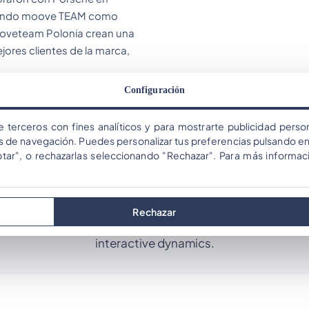
ilizando moove TEAM como
oveteam Polonia crean una
jores clientes de la marca,
Configuración
e terceros con fines analíticos y para mostrarte publicidad person
os de navegación. Puedes personalizar tus preferencias pulsando en
ptar", o rechazarlas seleccionando "Rechazar". Para más informac
Subscribe
our newslette
Rechazar
g list to receive occasional updates, new solutions for ev
interactive dynamics.