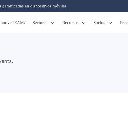
s gamificadas en dispositivos móviles.
é mooveTEAM?
Sectores
Recursos
Socios
Prec
vents.