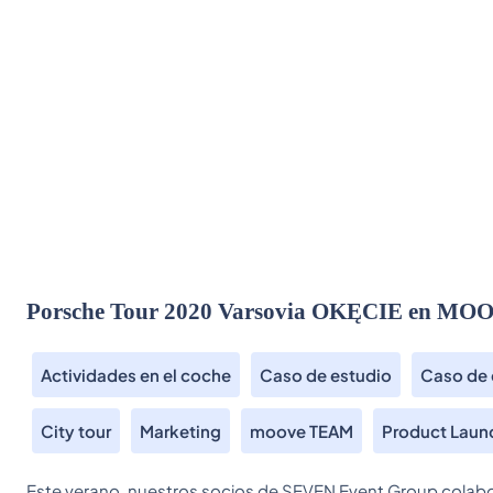
Porsche Tour 2020 Varsovia OKĘCIE en 
Actividades en el coche
Caso de estudio
Caso de 
City tour
Marketing
moove TEAM
Product Laun
Este verano, nuestros socios de SEVEN Event Group colab