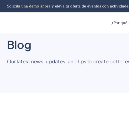
Solicita una demo ahora
y eleva tu oferta de eventos con actividade
¿Por qu
Blog
Our latest news, updates, and tips to create better e