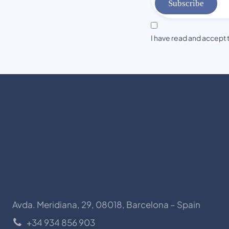
Subscribe
I have read and accept 
Avda. Meridiana, 29, 08018, Barcelona – Spain
+34 934 856 903