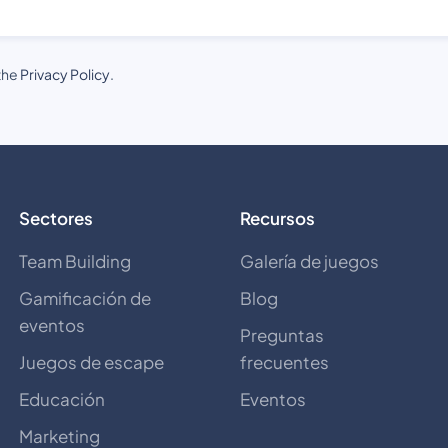
the
Privacy Policy
.
Sectores
Recursos
Team Building
Galería de juegos
Gamificación de
Blog
eventos
Preguntas
Juegos de escape
frecuentes
Educación
Eventos
Marketing