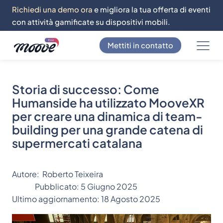
Richiedi una demo ora
e migliora la tua offerta di eventi
con attività gamificate su dispositivi mobili.
Mettiti in contatto
Storia di successo: Come
Humanside ha utilizzato MooveXR
per creare una dinamica di team-
building per una grande catena di
supermercati catalana
Autore:
Roberto Teixeira
Pubblicato:
5 Giugno 2025
Ultimo aggiornamento:
18 Agosto 2025