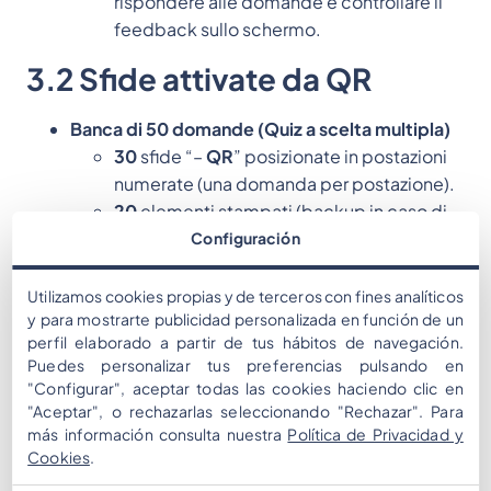
rispondere alle domande e controllare il
feedback sullo schermo.
3.2 Sfide attivate da QR
Banca di 50 domande (Quiz a scelta multipla)
30
sfide “–
QR
” posizionate in postazioni
numerate (una domanda per postazione).
20
elementi stampati (backup in caso di
guasto del segnale o del
QR
).
Configuración
Mini-giochi a tema
6
sfide "Indovina la Parola" (pensiero
Utilizamos cookies propias y de terceros con fines analíticos
y para mostrarte publicidad personalizada en función de un
laterale).
perfil elaborado a partir de tus hábitos de navegación.
4
sfide "Parole Correlate" (associazione di
Puedes personalizar tus preferencias pulsando en
concetti).
"Configurar", aceptar todas las cookies haciendo clic en
Dinamiche al tavolo
:
"Aceptar", o rechazarlas seleccionando "Rechazar". Para
Ogni postazione mostrava un codice
QR
e
más información consulta nuestra
Política de Privacidad y
il numero del tavolo.
Cookies
.
Quando veniva scansionato con l'app