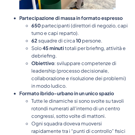
Partecipazione di massa in formato espresso
650
partecipanti (direttori di negozio, capi
turno e capi reparto).
62
squadre di circa
10
persone.
Solo
45 minuti
totali per briefing, attività e
debriefing.
Obiettivo
: sviluppare competenze di
leadership (processo decisionale,
collaborazione e risoluzione dei problemi)
in modo ludico.
Formato ibrido-urbano in un unico spazio
Tutte le dinamiche si sono svolte su tavoli
rotondi numerati all'interno di un centro
congressi, sotto volte di mattoni.
Ogni squadra doveva muoversi
rapidamente tra i “punti di controllo” fisici