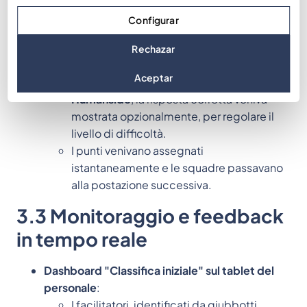
MooveXR
, lo schermo presentava la
Configurar
domanda.
Le squadre rispondevano (opzioni A, B, C,
Rechazar
D) e toccavano “Invia”.
Aceptar
A seconda della configurazione di
Humanside
, la risposta corretta veniva
mostrata opzionalmente, per regolare il
livello di difficoltà.
I punti venivano assegnati
istantaneamente e le squadre passavano
alla postazione successiva.
3.3 Monitoraggio e feedback
in tempo reale
Dashboard "Classifica iniziale" sul tablet del
personale
:
I facilitatori, identificati da giubbotti