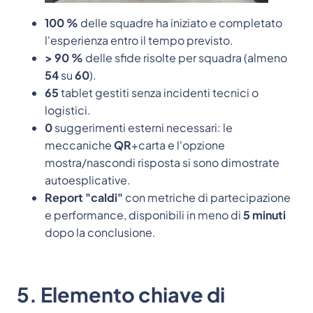
100 %
delle squadre ha iniziato e completato
l'esperienza entro il tempo previsto.
> 90 %
delle sfide risolte per squadra (almeno
54
su
60
).
65
tablet gestiti senza incidenti tecnici o
logistici.
0
suggerimenti esterni necessari: le
meccaniche
QR
+carta e l'opzione
mostra/nascondi risposta si sono dimostrate
autoesplicative.
Report "caldi"
con metriche di partecipazione
e performance, disponibili in meno di
5 minuti
dopo la conclusione.
5. Elemento chiave di