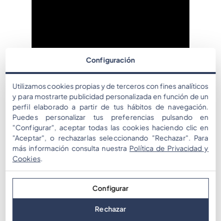
Configuración
Utilizamos cookies propias y de terceros con fines analíticos
y para mostrarte publicidad personalizada en función de un
Questa attività di team building altamente immersiva
perfil elaborado a partir de tus hábitos de navegación.
Puedes personalizar tus preferencias pulsando en
dimostra come
moove TEAM
possa essere utilizzato
"Configurar", aceptar todas las cookies haciendo clic en
come interfaccia interattiva per squadre che
"Aceptar", o rechazarlas seleccionando "Rechazar". Para
giocano a distanza e come si integri con diverse
más información consulta nuestra
Política de Privacidad y
Cookies
.
dinamiche e strategie per offrire esperienze
coinvolgenti.
Configurar
Per saperne di più su questo concorso,
Rechazar
contattate
info@kopernico.es