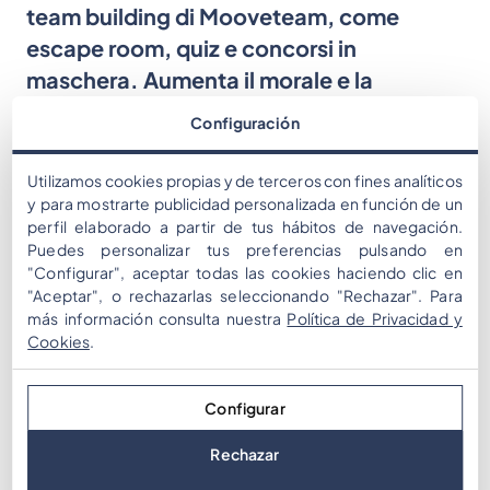
team building di Mooveteam, come
escape room, quiz e concorsi in
maschera. Aumenta il morale e la
creatività!
Configuración
Ott 02, 2024
Halloween
Remote
Utilizamos cookies propias y de terceros con fines analíticos
y para mostrarte publicidad personalizada en función de un
Remote Teams:
Team Building
perfil elaborado a partir de tus hábitos de navegación.
Puedes personalizar tus preferencias pulsando en
"Configurar", aceptar todas las cookies haciendo clic en
La possibilità di lavorare comodamente da casa
"Aceptar", o rechazarlas seleccionando "Rechazar". Para
nostra è una preferenza sempre più diffusa, offrendo
más información consulta nuestra
Política de Privacidad y
flessibilità e comodità. Tuttavia, il passaggio al lavoro
Cookies
.
da remoto può creare ostacoli alla formazione di
connessioni autentiche tra colleghi. Senza le
Configurar
interazioni faccia a faccia e le esperienze condivise
che gli ambienti in presenza offrono, i lavoratori da
Rechazar
remoto […]