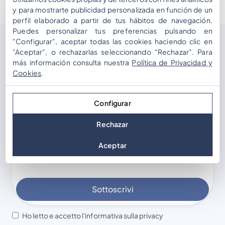
y para mostrarte publicidad personalizada en función de un
perfil elaborado a partir de tus hábitos de navegación.
Puedes personalizar tus preferencias pulsando en
"Configurar", aceptar todas las cookies haciendo clic en
Sottoscrivi
la nostra
"Aceptar", o rechazarlas seleccionando "Rechazar". Para
más información consulta nuestra
Política de Privacidad y
newsletter
Cookies
.
Iscriviti alla mailing list per ricevere aggiornamenti
Configurar
occasionali, nuove soluzioni per eventi e
suggerimenti sulle dinamiche interattive.
Rechazar
Aceptar
Sottoscrivi
Ho letto e accetto l'informativa sulla privacy