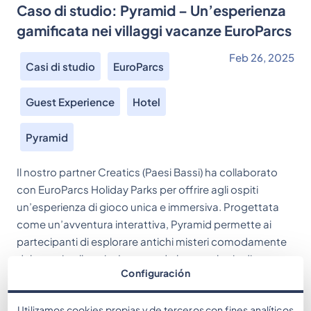
Caso di studio: Pyramid – Un’esperienza
gamificata nei villaggi vacanze EuroParcs
Feb 26, 2025
Casi di studio
EuroParcs
Guest Experience
Hotel
Pyramid
Il nostro partner Creatics (Paesi Bassi) ha collaborato
con EuroParcs Holiday Parks per offrire agli ospiti
un’esperienza di gioco unica e immersiva. Progettata
come un’avventura interattiva, Pyramid permette ai
partecipanti di esplorare antichi misteri comodamente
dal proprio alloggio. Integrando la tecnologia di
Configuración
gamification di MooveTEAM, l’app personalizzata
Pyramid XR — sviluppata sulla nostra piattaforma di […]
Utilizamos cookies propias y de terceros con fines analíticos