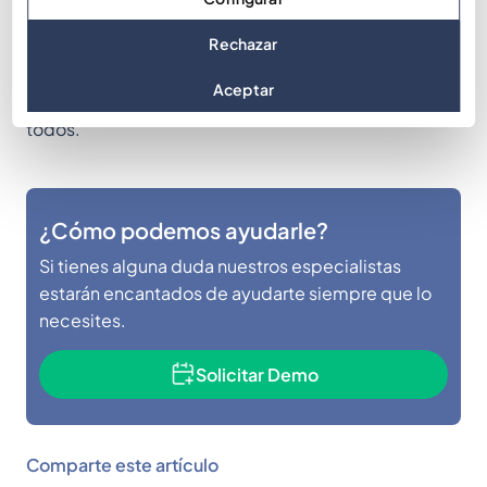
mejor de tu equipo en momentos tan difíciles. Un
programa de trabajo en equipo de 2 horas
Rechazar
desarrollado por expertos para levantar la moral y
Aceptar
brindar momentos alegres y memorables para
todos.
¿Cómo podemos ayudarle?
Si tienes alguna duda nuestros especialistas
estarán encantados de ayudarte siempre que lo
necesites.
Solicitar Demo
Comparte este artículo