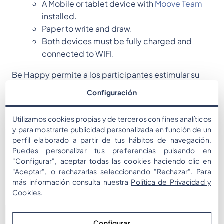
A Mobile or tablet device with
Moove Team
installed.
Paper to write and draw.
Both devices must be fully charged and
connected to WIFI.
Be Happy permite a los participantes estimular su
creatividad, estrategia, liderazgo, trabajo en equipo
Configuración
e identidad empresarial a través de un conjunto de
juegos interactivos impulsados por Moove Team:
Utilizamos cookies propias y de terceros con fines analíticos
y para mostrarte publicidad personalizada en función de un
perfil elaborado a partir de tus hábitos de navegación.
Photo and Video challenges
Puedes personalizar tus preferencias pulsando en
Multiple choice and open questions
"Configurar", aceptar todas las cookies haciendo clic en
Guess the word
"Aceptar", o rechazarlas seleccionando "Rechazar". Para
Word Matching
más información consulta nuestra
Política de Privacidad y
Puzzles
Cookies
.
Sin duda, Be Happy es una gran manera de sacar lo
Configurar