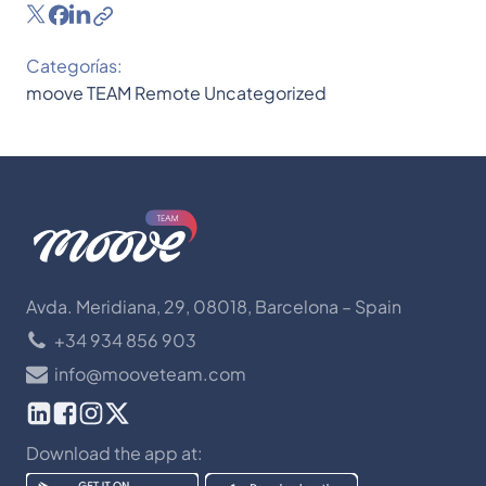
Categorías:
moove TEAM
Remote
Uncategorized
Avda. Meridiana, 29, 08018, Barcelona – Spain
+34 934 856 903
info@mooveteam.com
Download the app at: