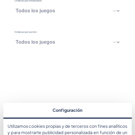
Ordenar por modalidad:
Ordenar por modalidad:
Ordenar por modalidad:
Ordenar por sector:
Ordenar por sector:
Ordenar por sector:
Configuración
Utilizamos cookies propias y de terceros con fines analíticos
y para mostrarte publicidad personalizada en función de un