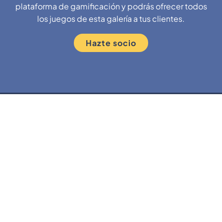
plataforma de gamificación y podrás ofrecer todos
los juegos de esta galería a tus clientes.
Hazte socio
Avda. Meridiana, 29, 08018, Barcelona – Spain
+34 934 856 903
info@mooveteam.com