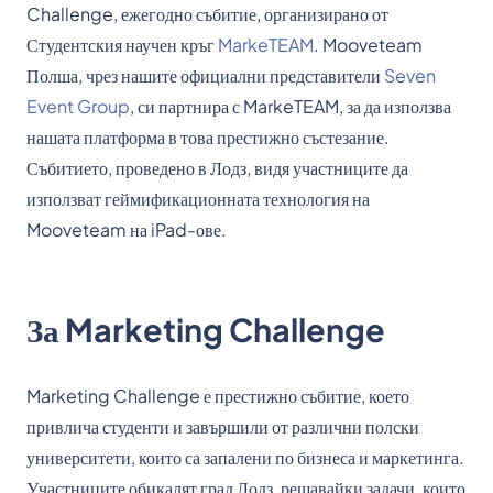
Challenge, ежегодно събитие, организирано от
Студентския научен кръг
MarkeTEAM
. Mooveteam
Полша, чрез нашите официални представители
Seven
Event Group
, си партнира с MarkeTEAM, за да използва
нашата платформа в това престижно състезание.
Събитието, проведено в Лодз, видя участниците да
използват геймификационната технология на
Mooveteam на iPad-ове.
За Marketing Challenge
Marketing Challenge е престижно събитие, което
привлича студенти и завършили от различни полски
университети, които са запалени по бизнеса и маркетинга.
Участниците обикалят град Лодз, решавайки задачи, които