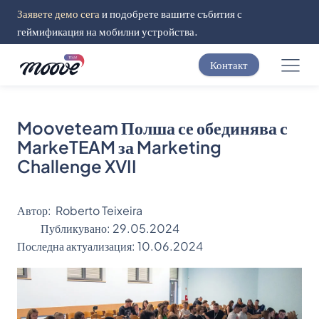
Заявете демо сега
и подобрете вашите събития с
геймификация на мобилни устройства.
Контакт
Mooveteam Полша се обединява с
MarkeTEAM за Marketing
Challenge XVII
Автор:
Roberto Teixeira
Публикувано:
29.05.2024
Последна актуализация:
10.06.2024