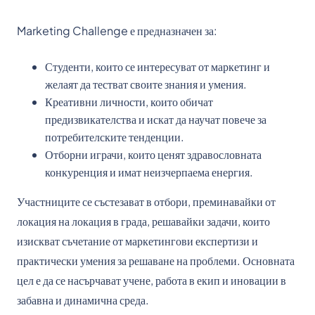
Marketing Challenge е предназначен за:
Студенти, които се интересуват от маркетинг и
желаят да тестват своите знания и умения.
Креативни личности, които обичат
предизвикателства и искат да научат повече за
потребителските тенденции.
Отборни играчи, които ценят здравословната
конкуренция и имат неизчерпаема енергия.
Участниците се състезават в отбори, преминавайки от
локация на локация в града, решавайки задачи, които
изискват съчетание от маркетингови експертизи и
практически умения за решаване на проблеми. Основната
цел е да се насърчават учене, работа в екип и иновации в
забавна и динамична среда.