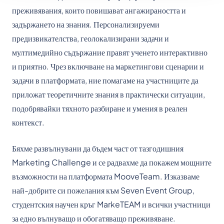
преживявания, които повишават ангажираността и
задържането на знания. Персонализируеми
предизвикателства, геолокализирани задачи и
мултимедийно съдържание правят ученето интерактивно
и приятно. Чрез включване на маркетингови сценарии и
задачи в платформата, ние помагаме на участниците да
приложат теоретичните знания в практически ситуации,
подобрявайки тяхното разбиране и умения в реален
контекст.
Бяхме развълнувани да бъдем част от тазгодишния
Marketing Challenge и се радвахме да покажем мощните
възможности на платформата MooveTeam. Изказваме
най-добрите си пожелания към Seven Event Group,
студентския научен кръг MarkeTEAM и всички участници
за едно вълнуващо и обогатяващо преживяване.