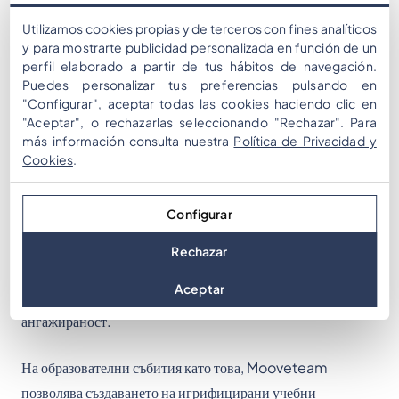
Challenge е доказателство за нейната многостранност и
ефективност отвъд корпоративния тиймбилдинг. Марчин
Utilizamos cookies propias y de terceros con fines analíticos
y para mostrarte publicidad personalizada en función de un
Гавин и неговият екип от Seven Event Group са
perfil elaborado a partir de tus hábitos de navegación.
майстори в създаването на игрифицирани преживявания в
Puedes personalizar tus preferencias pulsando en
Mooveteam, показвайки нейния потенциал в
"Configurar", aceptar todas las cookies haciendo clic en
"Aceptar", o rechazarlas seleccionando "Rechazar". Para
корпоративния тиймбилдинг, маркетинг, образование и
más información consulta nuestra
Política de Privacidad y
не само.
Cookies
.
Благодарение на нашето сътрудничество със Seven Event
Configurar
Group, участниците се забавляваха още повече,
решавайки задачи на приложението Mooveteam на
Rechazar
iPad-ове. Опцията „шеги“ допълнително повиши
Aceptar
състезанието, добавяйки допълнителен слой вълнение и
ангажираност.
На образователни събития като това, Mooveteam
позволява създаването на игрифицирани учебни