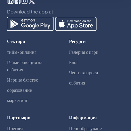
Download the app at:
Сектори
Ресурси
тийм-билдинг
Галерия с игри
Геймификация на
Блог
събития
Чести въпроси
Игри за бягство
събития
образование
маркетинг
Партньори
Информация
Преглед
Ценообразуване