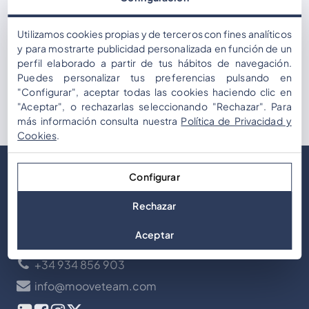
Utilizamos cookies propias y de terceros con fines analíticos
y para mostrarte publicidad personalizada en función de un
perfil elaborado a partir de tus hábitos de navegación.
Subscribe
Puedes personalizar tus preferencias pulsando en
"Configurar", aceptar todas las cookies haciendo clic en
I have read and accept the
Privacy Policy
.
"Aceptar", o rechazarlas seleccionando "Rechazar". Para
más información consulta nuestra
Política de Privacidad y
Cookies
.
Configurar
Rechazar
Aceptar
Avda. Meridiana, 29, 08018, Barcelona – Spain
+34 934 856 903
info@mooveteam.com