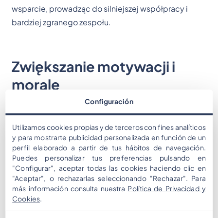
wsparcie, prowadząc do silniejszej współpracy i
bardziej zgranego zespołu.
Zwiększanie motywacji i
morale
Configuración
Uczestnictwo w aktywności poza biurem i
Utilizamos cookies propias y de terceros con fines analíticos
angażowanie się w zabawne dynamiki może
y para mostrarte publicidad personalizada en función de un
znacząco zwiększyć morale zespołu. Odejście od
perfil elaborado a partir de tus hábitos de navegación.
codziennej rutyny pracy i wejście w inne środowisko
Puedes personalizar tus preferencias pulsando en
"Configurar", aceptar todas las cookies haciendo clic en
pozwala członkom zespołu na bardziej osobiste
"Aceptar", o rechazarlas seleccionando "Rechazar". Para
relacje, wzmacniając więzi i jedność zespołu.
más información consulta nuestra
Política de Privacidad y
Zabawa pomaga redukować stres i zwiększać
Cookies
.
endorfiny, tworząc pozytywny nastrój i bardziej