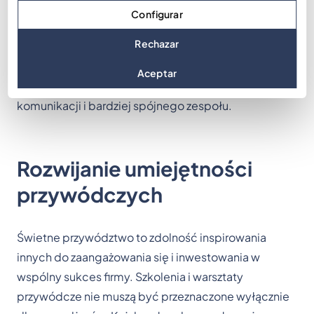
zmotywowany zespół. Takie aktywności dają również
Configurar
poczucie osiągnięcia, pozwalając świętować
Rechazar
sukcesy poza pracą. Ogólnie rzecz biorąc, udział w
zabawnym team buildingu poza biurem może
Aceptar
prowadzić do większej satysfakcji z pracy, lepszej
komunikacji i bardziej spójnego zespołu.
Rozwijanie umiejętności
przywódczych
Świetne przywództwo to zdolność inspirowania
innych do zaangażowania się i inwestowania w
wspólny sukces firmy. Szkolenia i warsztaty
przywódcze nie muszą być przeznaczone wyłącznie