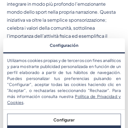
integrare in modo più profondo l’emozionante
mondo dello sport nella propria narrazione. Questa
iniziativa va oltre la semplice sponsorizzazione;
celebra i valori della comunità, sottolinea
l’importanza dell’attività fisica ed esemplifica il
nostro impegno nell’arricchire le dinamiche di team
Configuración
in diversi ambiti.
Utilizamos cookies propias y de terceros con fines analíticos
y para mostrarte publicidad personalizada en función de un
perfil elaborado a partir de tus hábitos de navegación.
Puedes personalizar tus preferencias pulsando en
"Configurar", aceptar todas las cookies haciendo clic en
"Aceptar", o rechazarlas seleccionando "Rechazar". Para
más información consulta nuestra
Política de Privacidad y
Cookies
.
Configurar