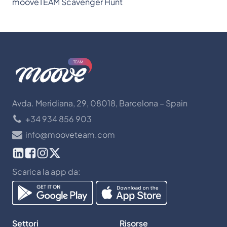
mooveTEAM
Scavenger Hunt
Avda. Meridiana, 29, 08018, Barcelona – Spain
+34 934 856 903
info@mooveteam.com
Scarica la app da:
Settori
Risorse