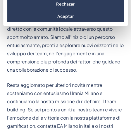
Rechazar
Il potenziale che questa partnership sblocca è
enorme. Apre la strada a parallelismi tra strategie del
Aceptar
basket e tattiche aziendali, e a un coinvolgimento più
diretto con la comunità locale attraverso questo
sport molto amato. Siamo all’inizio di un percorso
entusiasmante, pronti a esplorare nuovi orizzonti nello
sviluppo dei team, nell’engagement e in una
comprensione più profonda dei fattori che guidano
una collaborazione di successo.
Resta aggiornato per ulteriori novità mentre
sosteniamo con entusiasmo Urania Milano e
continuiamo la nostra missione di ridefinire il team
building. Se sei pronto a unirti al nostro team e vivere
l’emozione della vittoria con la nostra piattaforma di
gamification, contatta EA Milano in Italia o i nostri