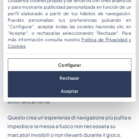
Utilizamos cookies propias y de terceros con fines analíticos
y para mostrarte publicidad personalizada en función de un
rimanere connessi in modo più costante durante gli
perfil elaborado a partir de tus hábitos de navegación.
eventi in diretta, riducendo le interruzioni e creando
Puedes personalizar tus preferencias pulsando en
un'esperienza di gioco più fluida.
"Configurar", aceptar todas las cookies haciendo clic en
"Aceptar", o rechazarlas seleccionando "Rechazar". Para
más información consulta nuestra
Política de Privacidad y
Cookies
.
Comportamento della
mappa migliorato
Configurar
Rechazar
Le icone QR sono ora nascoste sui marcatori
Aceptar
trasparenti e lo zoom della mappa le ignora
automaticamente.
Questo crea un'esperienza di navigazione più pulita e
impedisce la messa a fuoco non necessaria su
marcatori invisibili o non rilevanti durante il gioco.