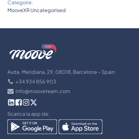
Categorie:
MooveXR
Uncategorised
Avda. Meridiana, 29, 08018, Barcelona – Spain
+34 934 856 903
info@mooveteam.com
Scarica la app da: