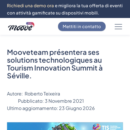
Richiedi una demo ora
e migliora la tua offerta di eventi
con attività gamificate su dispositivi mobili.
Mettiti in contatto
Mooveteam présentera ses
solutions technologiques au
Tourism Innovation Summit à
Séville.
Autore:
Roberto Teixeira
Pubblicato:
3 Novembre 2021
Ultimo aggiornamento:
23 Giugno 2026