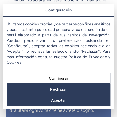
migliorano l’esperienza dell’utente e offrono nuove
Configuración
opportunità di business ai nostri clienti.
Utilizamos cookies propias y de terceros con fines analíticos
Al TIS, i visitatori del nostro stand potranno provare 2
y para mostrarte publicidad personalizada en función de un
perfil elaborado a partir de tus hábitos de navegación.
dimostrazioni: una per un tour gamificato della città e
Puedes personalizar tus preferencias pulsando en
l’altra una guida turistica di Siviglia. Siamo felici di
"Configurar", aceptar todas las cookies haciendo clic en
poter nuovamente presentare le nostre soluzioni al
"Aceptar", o rechazarlas seleccionando "Rechazar". Para
más información consulta nuestra
Política de Privacidad y
mondo.
Cookies
.
Vi aspettiamo allo stand 1A18
Configurar
Rechazar
Come possiamo aiutarti?
Aceptar
Se avete domande, i nostri specialisti saranno lieti
di aiutarvi ogni volta che ne avrete bisogno.