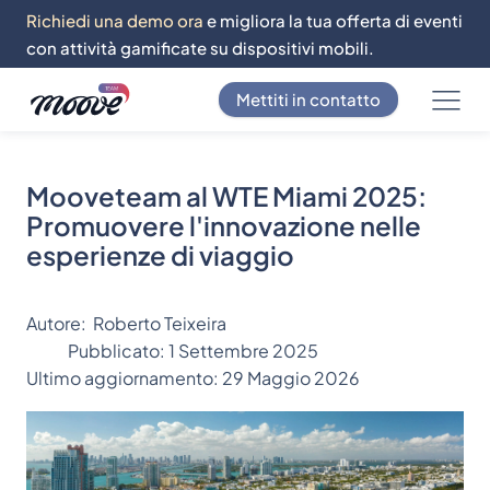
Richiedi una demo ora
e migliora la tua offerta di eventi
con attività gamificate su dispositivi mobili.
Mettiti in contatto
Mooveteam al WTE Miami 2025:
Promuovere l'innovazione nelle
esperienze di viaggio
Autore:
Roberto Teixeira
Pubblicato:
1 Settembre 2025
Ultimo aggiornamento:
29 Maggio 2026