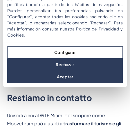
perfil elaborado a partir de tus hábitos de navegación.
Puedes personalizar tus preferencias pulsando en
📍
Vieni a trovarci allo Stand 518 durante il WTE
"Configurar", aceptar todas las cookies haciendo clic en
"Aceptar", o rechazarlas seleccionando "Rechazar". Para
Miami
per vedere Mooveteam in azione.
más información consulta nuestra
Política de Privacidad y
👉
Prenota un incontro al WTE Miami
Cookies
.
Non parteciperai alla fiera ma ti trovi a Miami?
Il
Configurar
nostro CEO,
Albert Roca
, sarà disponibile per
incontri di persona il
15 e 16 settembre
.
Inviaci un’e-
Rechazar
mail
per organizzare il tuo appuntamento.
Aceptar
Restiamo in contatto
Unisciti a noi al WTE Miami per scoprire come
Mooveteam può aiutarti a
trasformare il turismo e gli