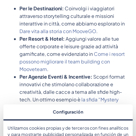
Per le Destinazioni:
Coinvolgi i viaggiatori
attraverso storytelling culturale e missioni
interattive in città, come abbiamo esplorato in
Dare vita alla storia con MooveGO
.
Per Resort & Hotel:
Aggiungi valore alle tue
offerte corporate e leisure grazie ad attività
gamificate, come evidenziato in
Come i resort
possono migliorare il team building con
Mooveteam
.
Per Agenzie Eventi & Incentive:
Scopri format
innovativi che stimolano collaborazione e
creatività, dalle cacce a tema alle sfide high-
tech. Un ottimo esempio è
la sfida “Mystery
Chef” di EA Milano
.
Configuración
Utilizamos cookies propias y de terceros con fines analíticos
Prenota un incontro a Miami
y para mostrarte publicidad personalizada en función de un