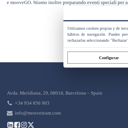
e mooveGO. Stiamo inoltre preparando eventi speciali per ac
Utilizamos cookies propias y de terce
hábitos de navegación. Puedes pers
rechazarlas seleccionando "Rechazar
Configurar
Avda. Meridiana, 29, 08018, Barcelona – Spain
+34 934 856 903
info@mooveteam.com