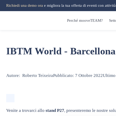
Richiedi una demo ora
e migliora la tua offerta di eventi con attivit
Perché mooveTEAM?
Sett
IBTM World - Barcellona
Autore:
Roberto Teixeira
Pubblicato:
7 Ottobre 2022
Ultimo
Venite a trovarci allo
stand P27
, presenteremo le nostre so