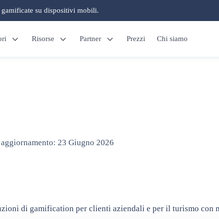
à gamificate su dispositivi mobili.
ori
Risorse
Partner
Prezzi
Chi siamo
 aggiornamento:
23 Giugno 2026
luzioni di gamification per clienti aziendali e per il turismo 