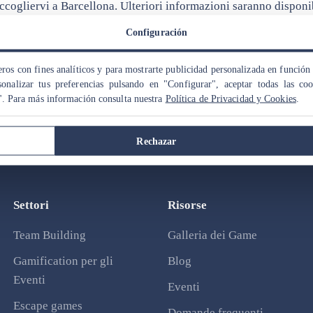
cogliervi a Barcellona. Ulteriori informazioni saranno disponib
Configuración
ros con fines analíticos y para mostrarte publicidad personalizada en función 
onalizar tus preferencias pulsando en "Configurar", aceptar todas las co
". Para más información consulta nuestra
Política de Privacidad y Cookies
.
Rechazar
Settori
Risorse
Team Building
Galleria dei Game
Gamification per gli
Blog
Eventi
Eventi
Escape games
Domande frequenti