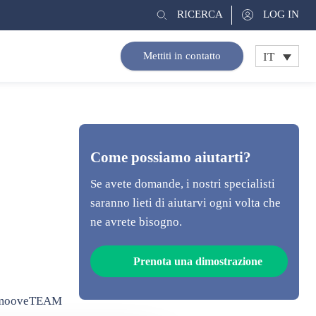
RICERCA
LOG IN
IT
Mettiti in contatto
Come possiamo aiutarti?
Se avete domande, i nostri specialisti
saranno lieti di aiutarvi ogni volta che
ne avrete bisogno.
Prenota una dimostrazione
con mooveTEAM