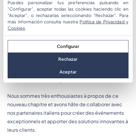
désormais bénéficier de services spécialisés
Puedes personalizar tus preferencias pulsando en
adaptés au marché italien, incluant des formations
"Configurar", aceptar todas las cookies haciendo clic en
"Aceptar", o rechazarlas seleccionando "Rechazar". Para
localisées et une assistance dédiée.
más información consulta nuestra
Política de Privacidad y
Cookies
.
Prochaines étapes
Configurar
Rechazar
Pour plus d’informations sur ce partenariat et ce qu’il
implique pour vous, veuillez consulter notre site
Aceptar
italien :
Mooveteam Italy
.
Nous sommes très enthousiastes à propos de ce
nouveau chapitre et avons hâte de collaborer avec
nos partenaires italiens pour créer des événements
exceptionnels et apporter des solutions innovantes à
leurs clients.