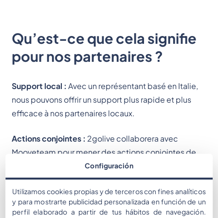
Qu’est-ce que cela signifie
pour nos partenaires ?
Support local :
Avec un représentant basé en Italie,
nous pouvons offrir un support plus rapide et plus
efficace à nos partenaires locaux.
Actions conjointes :
2golive collaborera avec
Mooveteam pour mener des actions conjointes de
marketing et de vente, offrant ainsi une offre de
Configuración
services encore plus complète en Italie.
Utilizamos cookies propias y de terceros con fines analíticos
y para mostrarte publicidad personalizada en función de un
Services améliorés :
Nos partenaires locaux peuvent
perfil elaborado a partir de tus hábitos de navegación.