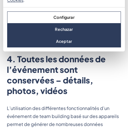
d’administration de la plateforme, où il peut être
créé et modifié pour de futurs événements.
L’organisateur peut ainsi le réutiliser comme modèle,
Configurar
ce qui fait que le temps initial investi devient, à long
Rechazar
terme, un véritable atout.
Aceptar
4. Toutes les données de
l’événement sont
conservées – détails,
photos, vidéos
L’utilisation des différentes fonctionnalités d’un
événement de team building basé sur des appareils
permet de générer de nombreuses données