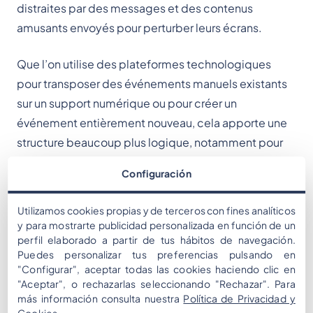
distraites par des messages et des contenus
amusants envoyés pour perturber leurs écrans.
Que l’on utilise des plateformes technologiques
pour transposer des événements manuels existants
sur un support numérique ou pour créer un
événement entièrement nouveau, cela apporte une
structure beaucoup plus logique, notamment pour
l’organisateur. Au départ, la création d’un événement
Configuración
sur tablettes ou appareils mobiles peut demander
plus d’organisation, mais l’expérience sera
Utilizamos cookies propias y de terceros con fines analíticos
beaucoup plus impressionnante, interactive et
y para mostrarte publicidad personalizada en función de un
dynamique pour les participants.
perfil elaborado a partir de tus hábitos de navegación.
Puedes personalizar tus preferencias pulsando en
"Configurar", aceptar todas las cookies haciendo clic en
Lorsqu’un événement est créé via une plateforme
"Aceptar", o rechazarlas seleccionando "Rechazar". Para
technologique, il est stocké dans l’interface
más información consulta nuestra
Política de Privacidad y
Cookies
.