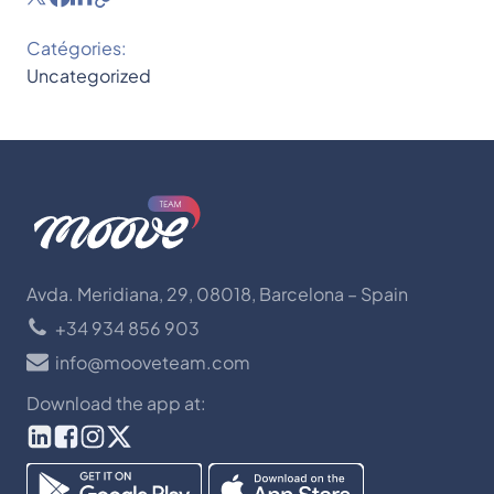
Catégories:
Uncategorized
Avda. Meridiana, 29, 08018, Barcelona – Spain
+34 934 856 903
info@mooveteam.com
Download the app at: