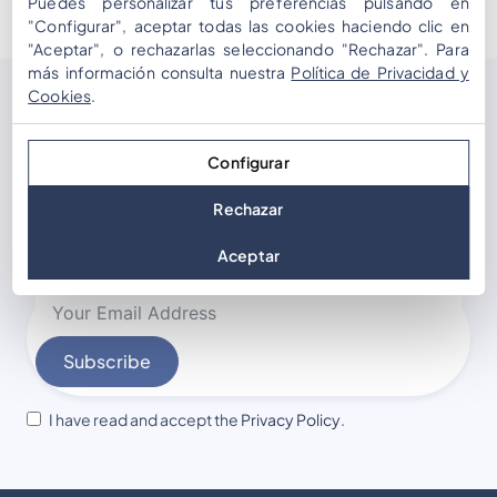
Puedes personalizar tus preferencias pulsando en
"Configurar", aceptar todas las cookies haciendo clic en
"Aceptar", o rechazarlas seleccionando "Rechazar". Para
más información consulta nuestra
Política de Privacidad y
Cookies
.
Subscribe
our newsletter
Configurar
Join the mailing list to receive occasional updates,
Rechazar
new solutions for events and tips on interactive
dynamics.
Aceptar
Subscribe
I have read and accept the
Privacy Policy
.