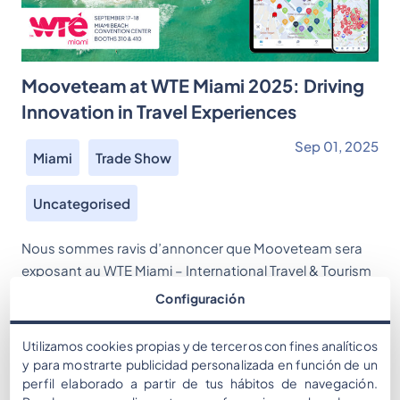
Mooveteam at WTE Miami 2025: Driving
Innovation in Travel Experiences
Sep 01, 2025
Miami
Trade Show
Uncategorised
Nous sommes ravis d’annoncer que Mooveteam sera
exposant au WTE Miami – International Travel & Tourism
Expo, qui se tiendra les 17 et 18 septembre 2025 au
Configuración
Miami Beach Convention Center. Au Stand 518, notre
équipe présentera comment la gamification permet aux
Utilizamos cookies propias y de terceros con fines analíticos
destinations, DMC, hôtels et attractions de créer des
y para mostrarte publicidad personalizada en función de un
expériences visiteurs inoubliables tout en […]
perfil elaborado a partir de tus hábitos de navegación.