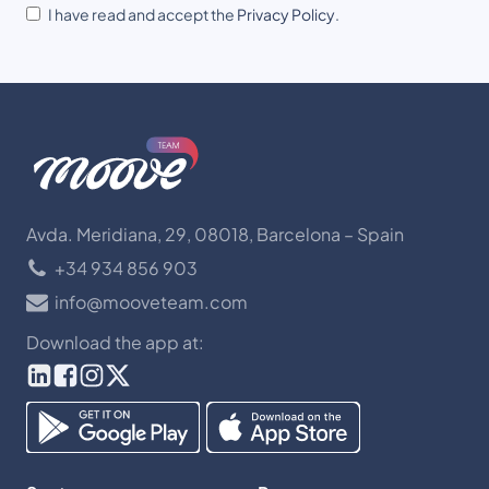
I have read and accept the
Privacy Policy
.
Avda. Meridiana, 29, 08018, Barcelona – Spain
+34 934 856 903
info@mooveteam.com
Download the app at: