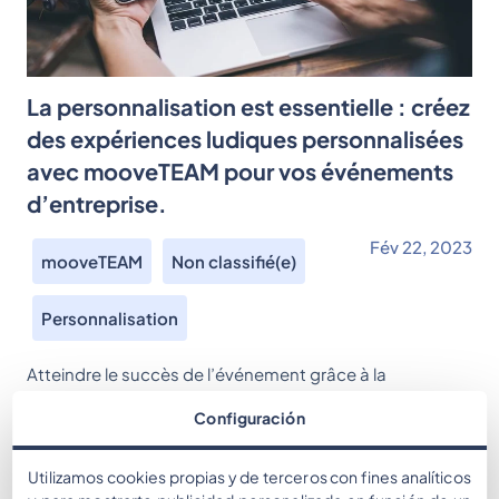
La personnalisation est essentielle : créez
des expériences ludiques personnalisées
avec mooveTEAM pour vos événements
d’entreprise.
Fév 22, 2023
mooveTEAM
Non classifié(e)
Personnalisation
Atteindre le succès de l’événement grâce à la
personnalisation En tant qu’organisateur
Configuración
d’événements, vous savez que la personnalisation est
essentielle pour offrir un événement réussi qui répond
Utilizamos cookies propias y de terceros con fines analíticos
aux besoins uniques de vos clients. Et lorsqu’il s’agit