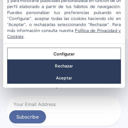
y para mostrarte publicidad personalizada en función de un
d’expériences gamifiées pour des clients d’entreprise,
perfil elaborado a partir de tus hábitos de navegación.
mooveTEAM est la plateforme idéale pour vous aider à
Puedes personalizar tus preferencias pulsando en
atteindre ce niveau de […]
"Configurar", aceptar todas las cookies haciendo clic en
"Aceptar", o rechazarlas seleccionando "Rechazar". Para
más información consulta nuestra
Política de Privacidad y
Cookies
.
Configurar
Subscribe
our newsletter
Rechazar
Join the mailing list to receive occasional updates,
Aceptar
new solutions for events and tips on interactive
dynamics.
Subscribe