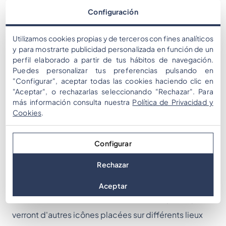
d'installation de l'APP) et d'un système d'exploitation
Configuración
suffisamment mis à jour (voir le tableau sur la page
d'accueil pour les exigences minimales des
Utilizamos cookies propias y de terceros con fines analíticos
y para mostrarte publicidad personalizada en función de un
appareils iOS et Android). Chaque jour sera fourni
perfil elaborado a partir de tus hábitos de navegación.
avec 8/10 défis. La moitié d'entre eux seront des
Puedes personalizar tus preferencias pulsando en
"Configurar", aceptar todas las cookies haciendo clic en
bonnes pratiques sur le Smart Working, l'autre moitié
"Aceptar", o rechazarlas seleccionando "Rechazar". Para
des curiosités sur le territoire choisi.
más información consulta nuestra
Política de Privacidad y
Cookies
.
Configurar
Rechazar
Aceptar
En faisant un zoom arrière sur la carte, les participants
verront d'autres icônes placées sur différents lieux