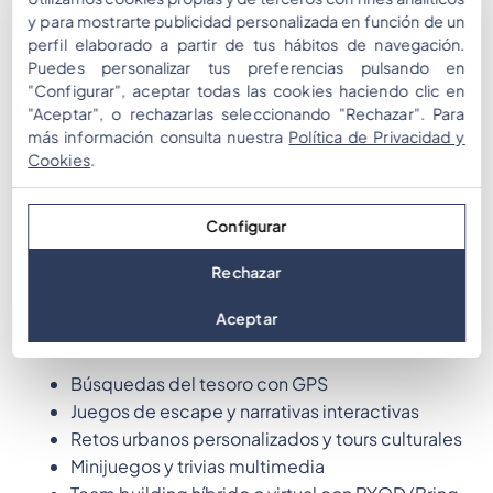
y para mostrarte publicidad personalizada en función de un
perfil elaborado a partir de tus hábitos de navegación.
Puedes personalizar tus preferencias pulsando en
"Configurar", aceptar todas las cookies haciendo clic en
Mooveteam es una plataforma de
gamificación B2B
"Aceptar", o rechazarlas seleccionando "Rechazar". Para
que permite a agencias y organizadores de eventos
más información consulta nuestra
Política de Privacidad y
Cookies
.
crear juegos personalizados para dispositivos
móviles. Con presencia en más de 30 países, es la
herramienta líder para experiencias modernas de
Configurar
team building.
Rechazar
Aceptar
¿Qué puedes crear?
Búsquedas del tesoro con GPS
Juegos de escape y narrativas interactivas
Retos urbanos personalizados y tours culturales
Minijuegos y trivias multimedia