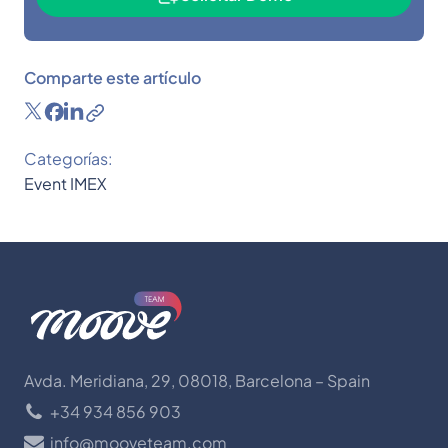
Comparte este artículo
Categorías:
Event
IMEX
Avda. Meridiana, 29, 08018, Barcelona – Spain
+34 934 856 903
info@mooveteam.com