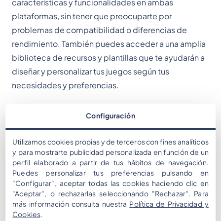
características y funcionalidades en ambas
plataformas, sin tener que preocuparte por
problemas de compatibilidad o diferencias de
rendimiento. También puedes acceder a una amplia
biblioteca de recursos y plantillas que te ayudarán a
diseñar y personalizar tus juegos según tus
necesidades y preferencias.
Además, tenemos algunas noticias emocionantes
Configuración
que compartir contigo sobre nuestras
oportunidades de negocio con mooveTEAM. Hemos
Utilizamos cookies propias y de terceros con fines analíticos
desarrollado nuevas formas de monetizar tus juegos
y para mostrarte publicidad personalizada en función de un
perfil elaborado a partir de tus hábitos de navegación.
y generar más valor para tus clientes. Ya seas un
Puedes personalizar tus preferencias pulsando en
organizador de eventos, un formador, un coach o un
"Configurar", aceptar todas las cookies haciendo clic en
propietario de un espacio, tenemos una solución que
"Aceptar", o rechazarlas seleccionando "Rechazar". Para
más información consulta nuestra
Política de Privacidad y
se adapta a tus objetivos y presupuesto.
Cookies
.