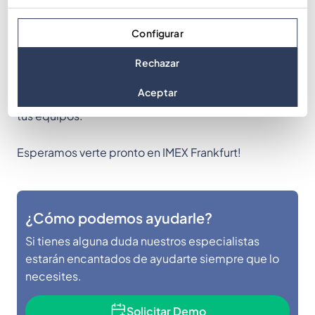
Si estás interesado en saber más sobre mooveTEAM
Configurar
y nuestros otros productos y servicios, visítanos en el
stand C550 durante IMEX Frankfurt. Nos encantaría
Rechazar
conocerte y mostrarte cómo podemos ayudarte a
Aceptar
crear experiencias memorables e impactantes para
tus equipos.
Esperamos verte pronto en IMEX Frankfurt!
¿Cómo podemos ayudarle?
Si tienes alguna duda nuestros especialistas
estarán encantados de ayudarte siempre que lo
necesites.
Solicitar Demo