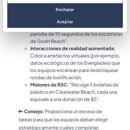
Trivia y acertijos:
Cuestionarios
Rechazar
multimedia relacionados con la historia
local o temas del cliente.
Aceptar
Tareas de fotos/videos:
"Filma una
parodia de 10 segundos de los socorristas
de South Beach".
Interacciones de realidad aumentada:
Coloca artefactos virtuales (por ejemplo,
datos ecológicos de los Everglades) que
los equipos escanean para desbloquear
rondas de bonificación.
Misiones de RSC:
"Recoge 5 botellas de
plástico en Clearwater Beach, cada una
equivale a una donación de $5".
🔑
Consejo:
Proporciona un exceso de
tareas para que los equipos deban elegir
estratégicamente cuáles completar,