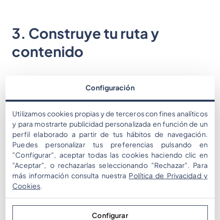
3. Construye tu ruta y
contenido
Mapea tus puntos de referencia:
Usa el
Configuración
enrutamiento GPS personalizado de
Mooveteam para trazar de 8 a 12 puntos de
Utilizamos cookies propias y de terceros con fines analíticos
interés.
y para mostrarte publicidad personalizada en función de un
Al aire libre:
Selfies en lugares
perfil elaborado a partir de tus hábitos de navegación.
emblemáticos (por ejemplo, Vizcaya
Puedes personalizar tus preferencias pulsando en
Gardens), búsquedas de objetos de
"Configurar", aceptar todas las cookies haciendo clic en
"Aceptar", o rechazarlas seleccionando "Rechazar". Para
realidad aumentada a través de MooveXR.
más información consulta nuestra
Política de Privacidad y
Interior:
Rompecabezas activados por
Cookies
.
códigos QR en vestíbulos o salas de
conferencias.
Configurar
Tipos de desafío: