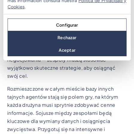
más información consulta nuestra
Política de Privacidad y
zanurzają w angażującym doświadczeniu
Cookies
.
łączącym akcję, energię i dynamikę.
«Cops and
Robbers» to aktywność, która przyciąga nawet
Configurar
najbardziej niechętnych uczestników, wciągając
ich w dynamiczną atmosferę. Zagadki do
Rechazar
rozwiązania, misje do wykonania, pieniądze do
Aceptar
zdobycia, zasoby do zarządzania i umowy do
negocjowania — zespoły muszą stosować
wyjątkowo skuteczne strategie, aby osiągnąć
swój cel.
Rozmieszczone w całym mieście bazy innych
tajnych agentów stają się polem gry, na którym
każda drużyna musi sprytnie zdobywać cenne
informacje. Sojusze między zespołami będą
kluczowe dla wymiany danych i osiągnięcia
zwycięstwa. Przygotuj się na intensywne i