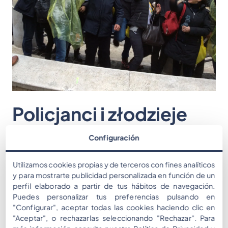
Policjanci i złodzieje
Configuración
Witamy w «Cops and Robbers»: ekscytującym
wyzwaniu, w którym zespoły zamieniają się w
Utilizamos cookies propias y de terceros con fines analíticos
y para mostrarte publicidad personalizada en función de un
agencje szpiegowskie, których celem jest
perfil elaborado a partir de tus hábitos de navegación.
odnalezienie i kradzież projektów rewolucyjnego
Puedes personalizar tus preferencias pulsando en
źródła energii (lub nowego produktu Twojej firmy).
"Configurar", aceptar todas las cookies haciendo clic en
"Aceptar", o rechazarlas seleccionando "Rechazar". Para
Uczestnicy wcielają się w tajnych agentów i