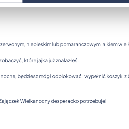
czerwonym, niebieskim lub pomarańczowym jajkiem wie
obaczyć, które jajka już znalazłeś.
anocne, będziesz mógł odblokować i wypełnić koszyki z 
o Zajączek Wielkanocny desperacko potrzebuje!