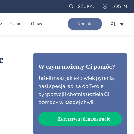
SZUKAJ
LOG IN
PL
Cennik
O nas
Kontakt
e
W czym możemy Ci pomóc?
Jeżeli masz jakiekolwiek pytania,
nasi specjaliści są do Twojej
dyspozycji i chętnie udzielą Ci
pomocy w każdej chwili.
Zarezerwuj demonstrację