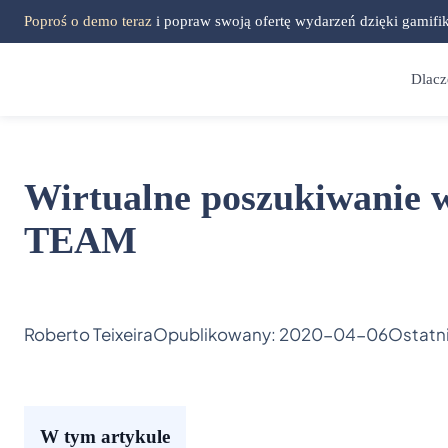
Poproś o demo teraz
i popraw swoją ofertę wydarzeń dzięki gamifi
Dlac
Wirtualne poszukiwanie 
TEAM
Roberto Teixeira
Opublikowany:
2020-04-06
Ostatn
W tym artykule