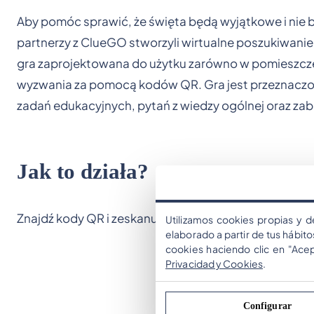
Aby pomóc sprawić, że święta będą wyjątkowe i nie
partnerzy z ClueGO stworzyli wirtualne poszukiwanie
gra zaprojektowana do użytku zarówno w pomieszcze
wyzwania za pomocą kodów QR. Gra jest przeznaczona 
zadań edukacyjnych, pytań z wiedzy ogólnej oraz z
Jak to działa?
Znajdź kody QR i zeskanuj je za pomocą skanera znajd
Utilizamos cookies propias y d
elaborado a partir de tus hábit
cookies haciendo clic en "Ace
Privacidad y Cookies
.
Configurar