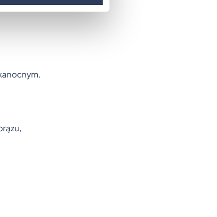
lkanocnym.
brązu,