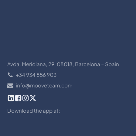
Avda. Meridiana, 29, 08018, Barcelona – Spain
+34 934 856 903
info@mooveteam.com
Download the app at: