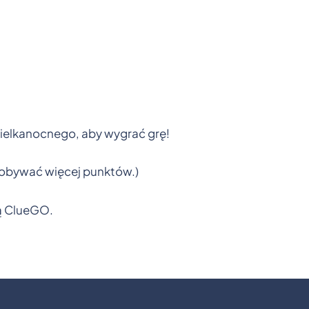
 Wielkanocnego, aby wygrać grę!
obywać więcej punktów.)
ą ClueGO.