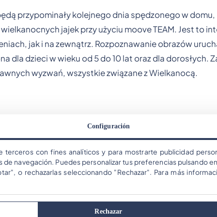
 będą przypominały kolejnego dnia spędzonego w domu, 
 wielkanocnych jajek przy użyciu moove TEAM. Jest to i
niach, jak i na zewnątrz. Rozpoznawanie obrazów uruc
dla dzieci w wieku od 5 do 10 lat oraz dla dorosłych. Z
abawnych wyzwań, wszystkie związane z Wielkanocą.
Configuración
ującego się na dole ekranu.
e terceros con fines analíticos y para mostrarte publicidad person
os de navegación. Puedes personalizar tus preferencias pulsando en
ptar", o rechazarlas seleccionando "Rechazar". Para más informac
Rechazar