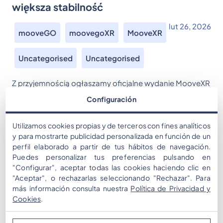
większa stabilność
lut 26, 2026
mooveGO
moovegoXR
MooveXR
Uncategorised
Uncategorised
Z przyjemnością ogłaszamy oficjalne wydanie MooveXR
1.6.4 oraz MooveGoXR 1.1.2, które wprowadzają nowe
Configuración
opcje personalizacji, zwiększony poziom immersji oraz
ważne usprawnienia stabilności. Ta aktualizacja
Utilizamos cookies propias y de terceros con fines analíticos
kontynuuje naszą misję zapewniania większej kontroli
y para mostrarte publicidad personalizada en función de un
kreatywnej oraz płynniejszej, bardziej profesjonalnej
perfil elaborado a partir de tus hábitos de navegación.
Puedes personalizar tus preferencias pulsando en
realizacji wydarzeń. MooveXR 1.6.4 – Aktualizacje
"Configurar", aceptar todas las cookies haciendo clic en
aplikacji Ulepszenia robotów Ulepszyliśmy jedną z
"Aceptar", o rechazarlas seleccionando "Rechazar". Para
najbardziej dynamicznych funkcji rozgrywki: Hotfix w
más información consulta nuestra
Política de Privacidad y
zestawie: Pobierz […]
Cookies
.