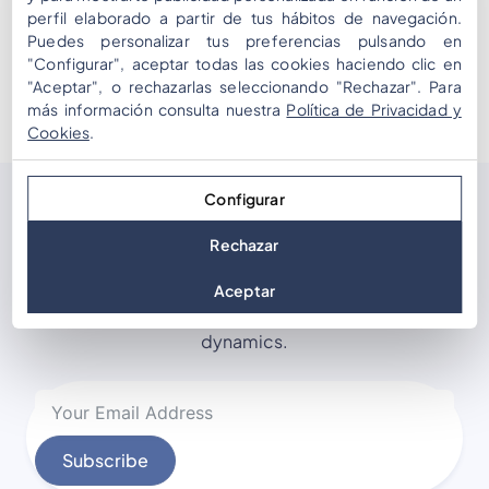
zaoferować kilka wskazówek, jak wykorzystać narzędzia
perfil elaborado a partir de tus hábitos de navegación.
takie jak ChatGPT, Gemini oraz Copilot, między innymi,
Puedes personalizar tus preferencias pulsando en
aby przyspieszyć proces dostosowywania gier
"Configurar", aceptar todas las cookies haciendo clic en
Mooveteam. Te narzędzia mogą pomóc […]
"Aceptar", o rechazarlas seleccionando "Rechazar". Para
más información consulta nuestra
Política de Privacidad y
Cookies
.
Configurar
Subscribe
our newsletter
Rechazar
Join the mailing list to receive occasional updates,
Aceptar
new solutions for events and tips on interactive
dynamics.
Subscribe