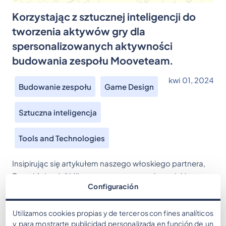
Korzystając z sztucznej inteligencji do
tworzenia aktywów gry dla
spersonalizowanych aktywności
budowania zespołu Mooveteam.
kwi 01, 2024
Budowanie zespołu
Game Design
Sztuczna inteligencja
Tools and Technologies
Insipirując się artykułem naszego włoskiego partnera,
Eventi Aziendali Milano, na temat sposobu, w jaki
Configuración
sztuczna inteligencja (AI) rewolucjonizuje podejście do
wydarzeń budowania zespołu, postanowiliśmy
Utilizamos cookies propias y de terceros con fines analíticos
podzielić się kilkoma spostrzeżeniami oraz być może
y para mostrarte publicidad personalizada en función de un