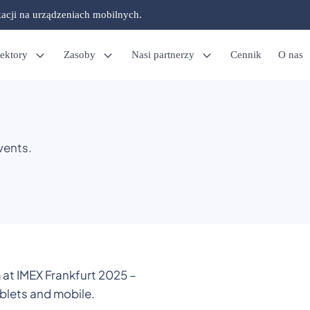
kacji na urządzeniach mobilnych.
ektory
Zasoby
Nasi partnerzy
Cennik
O nas
vents.