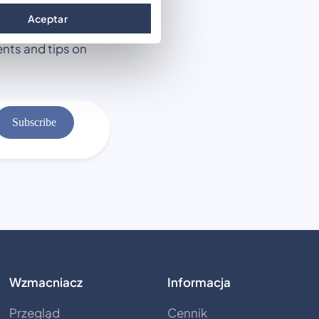
r
Aceptar
ents and tips on
Subscribe
Wzmacniacz
Informacja
Przegląd
Cennik