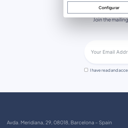
Configurar
Join the mailin
I have read and acce
Avda. Meridiana, 29, 08018, Barcelona – Spain