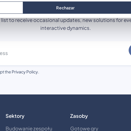
Subscribe
our newslette
Rechazar
g list to receive occasional updates, new solutions for ev
interactive dynamics.
pt the
Privacy Policy
.
Sektory
Zasoby
Budowanie zespołu
Gotowe gry