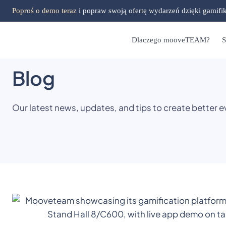
Poproś o demo teraz
i popraw swoją ofertę wydarzeń dzięki gamifi
Dlaczego mooveTEAM?
S
Blog
Our latest news, updates, and tips to create better e