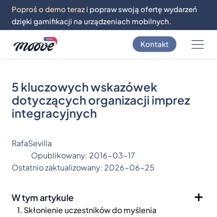
Poproś o demo teraz
i popraw swoją ofertę wydarzeń
dzięki gamifikacji na urządzeniach mobilnych.
Kontakt
5 kluczowych wskazówek
dotyczących organizacji imprez
integracyjnych
RafaSevilla
Opublikowany:
2016-03-17
Ostatnio zaktualizowany:
2026-06-25
W tym artykule
1. Skłonienie uczestników do myślenia