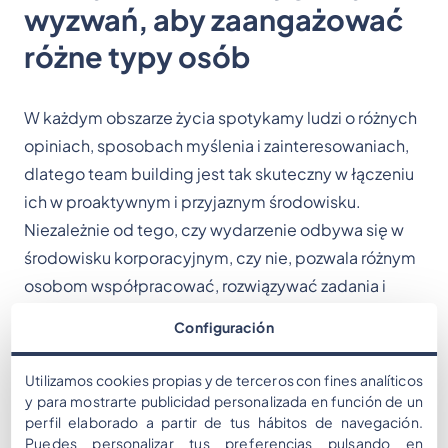
wyzwań, aby zaangażować
różne typy osób
W każdym obszarze życia spotykamy ludzi o różnych
opiniach, sposobach myślenia i zainteresowaniach,
dlatego team building jest tak skuteczny w łączeniu
ich w proaktywnym i przyjaznym środowisku.
Niezależnie od tego, czy wydarzenie odbywa się w
środowisku korporacyjnym, czy nie, pozwala różnym
osobom współpracować, rozwiązywać zadania i
działać jako jeden zespół.
Configuración
Oprócz wspólnego wysiłku zespołu podczas
Utilizamos cookies propias y de terceros con fines analíticos
wydarzenia ważne jest również, aby wyzwania
y para mostrarte publicidad personalizada en función de un
angażowały wszystkich i były dostosowane do osób
perfil elaborado a partir de tus hábitos de navegación.
Puedes personalizar tus preferencias pulsando en