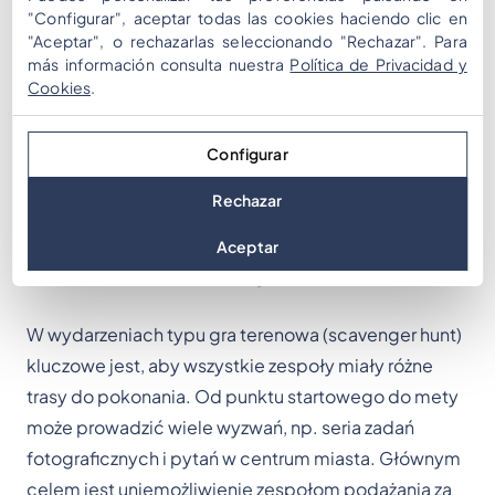
o różnych zainteresowaniach. Różnorodność zadań
"Configurar", aceptar todas las cookies haciendo clic en
zachęca uczestników do nauki czegoś nowego lub
"Aceptar", o rechazarlas seleccionando "Rechazar". Para
zdobycia nowych umiejętności dzięki otwartości na
más información consulta nuestra
Política de Privacidad y
Cookies
.
tematy lub aktywności, których wcześniej mogli nie
próbować.
Configurar
Rechazar
4.
Zapewnienie różnym
Aceptar
zespołom różnych tras
W wydarzeniach typu gra terenowa (scavenger hunt)
kluczowe jest, aby wszystkie zespoły miały różne
trasy do pokonania. Od punktu startowego do mety
może prowadzić wiele wyzwań, np. seria zadań
fotograficznych i pytań w centrum miasta. Głównym
celem jest uniemożliwienie zespołom podążania za