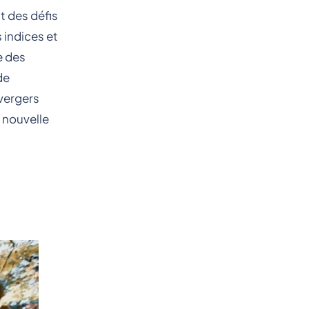
t des défis
 indices et
e des
de
vergers
 nouvelle