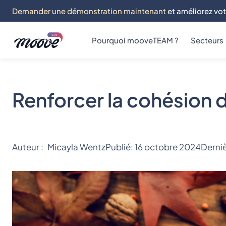
Demander une démonstration maintenant
et améliorez vot
Pourquoi mooveTEAM ?
Secteurs
Renforcer la cohésion 
Auteur :
Micayla Wentz
Publié:
16 octobre 2024
Derniè