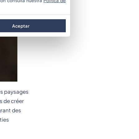
ión consulta nuestra
Política de
Aceptar
des paysages
s de créer
grant des
ties