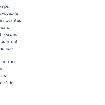
temps
, voyez-le
s innovantes
acité.
nts ou des
e burn-out.
’équipe.
ncentrons
és
uvez
âce à des