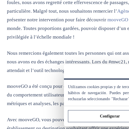
foules, nous avons regretté cette effervescence de passages,
particulière. Malgré tout, nous souhaitons remercier l’
Agènc
présenter notre intervention pour faire découvrir
mooveGO
monde. Toutes proportions gardées, pouvoir disposer d’un 
privilégiée à l’échelle mondiale !
Nous remercions également toutes les personnes qui ont assis
nous avons eu des échanges intéressants. Lors du #mwc21,
attendait et l’outil technologique idéal pour promouvoir et 
mooveGO a été conçu pour offrir à chaque visiteur une expé
Utilizamos cookies propias y de terce
hábitos de navegación. Puedes pers
du comportement utilisateur, à la fois sur l’application et su
rechazarlas seleccionando "Rechazar
métriques et analyses, les partenaires peuvent concevoir et 
Configurar
Avec mooveGO, vous pouvez créer des activités pour des vill
établissement ou destination souhaitant offrir une expérience