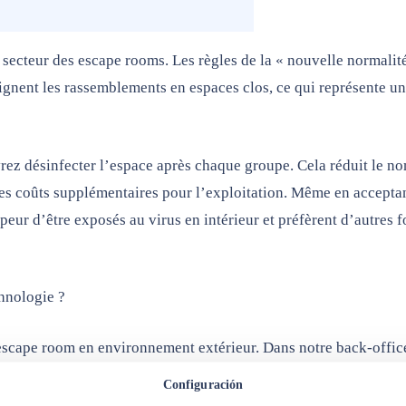
 secteur des escape rooms. Les règles de la « nouvelle normalit
ignent les rassemblements en espaces clos, ce qui représente u
vrez désinfecter l’espace après chaque groupe. Cela réduit le n
des coûts supplémentaires pour l’exploitation. Même en accepta
t peur d’être exposés au virus en intérieur et préfèrent d’autres 
chnologie ?
scape room en environnement extérieur. Dans notre back-offic
équipe, où les joueurs découvrent des indices, résolvent des én
Configuración
e progresser et d’atteindre un objectif précis dans un temps lim