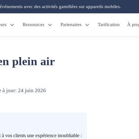
'événements avec des activités gamifiées sur appareils mobiles.
eurs
Ressources
Partenaires
Tarification
À pro
n plein air
 à jour:
24 juin 2026
à vos clients une expérience inoubliable :