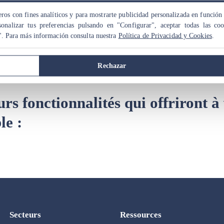
ros con fines analíticos y para mostrarte publicidad personalizada en función 
iOS et Android. Le joueur n’a qu’à scanner un code QR pour télé
onalizar tus preferencias pulsando en "Configurar", aceptar todas las co
". Para más información consulta nuestra
Política de Privacidad y Cookies
.
ouvez également fournir des iPads aux participants, afin de gara
t le jeu.
Rechazar
 fonctionnalités qui offriront à
le :
Secteurs
Ressources