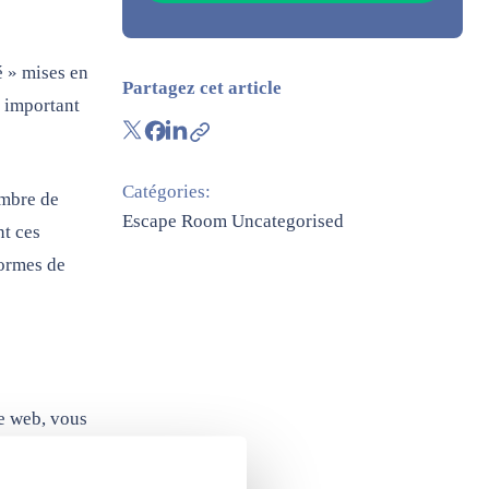
é » mises en
Partagez cet article
n important
Catégories:
ombre de
Escape Room
Uncategorised
nt ces
formes de
e web, vous
igmes et
ité.