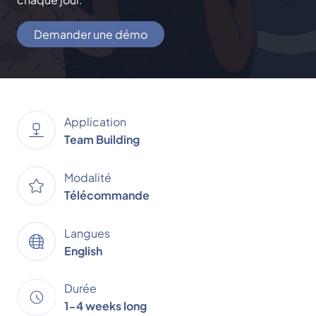
Demander une démo
Application
Team Building
Modalité
Télécommande
Langues
English
Durée
1-4 weeks long