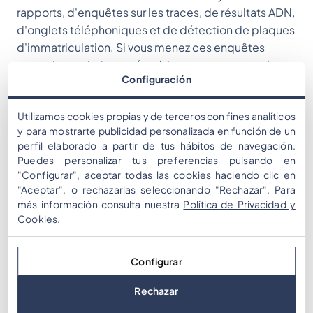
rapports, d'enquêtes sur les traces, de résultats ADN,
d'onglets téléphoniques et de détection de plaques
d'immatriculation. Si vous menez ces enquêtes
correctement et coopérez bien, vous recevrez des
Configuración
informations sur les suspects potentiels, que vous
interrogerez ensuite et vérifierez lors d'une enquête
Utilizamos cookies propias y de terceros con fines analíticos
sur le terrain. Toute cette affaire représente tout
y para mostrarte publicidad personalizada en función de un
simplement trop de travail pour faire des recherches
perfil elaborado a partir de tus hábitos de navegación.
par vous-même, c'est pourquoi vous devez travailler
Puedes personalizar tus preferencias pulsando en
ensemble et bien répartir les tâches.
"Configurar", aceptar todas las cookies haciendo clic en
"Aceptar", o rechazarlas seleccionando "Rechazar". Para
Chaque participant peut suivre ses propres indices
más información consulta nuestra
Política de Privacidad y
trouvés et toutes les découvertes sont partagées.
Cookies
.
Vous avez échoué à un devoir et il vous manque des
informations ? Aucun problème! C'est pourquoi vous
Configurar
êtes quatre ! Assurez-vous ensuite qu'un coéquipier
vous aide davantage en donnant la bonne réponse.
Rechazar