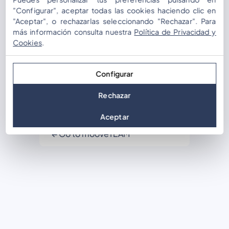
Парола
"Configurar", aceptar todas las cookies haciendo clic en
"Aceptar", o rechazarlas seleccionando "Rechazar". Para
más información consulta nuestra
Política de Privacidad y
Запомняне
Cookies
.
Configurar
Rechazar
Lost your password?
Register
Aceptar
← Go to mooveTEAM