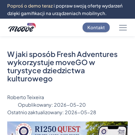
Poproś o demo teraz
i popraw swoją ofertę wydarzeń
dzięki gamifikacji na urządzeniach mobilnych.
Kontakt
W jaki sposób Fresh Adventures
wykorzystuje moveGO w
turystyce dziedzictwa
kulturowego
Roberto Teixeira
Opublikowany:
2026-05-20
Ostatnio zaktualizowany:
2026-05-28