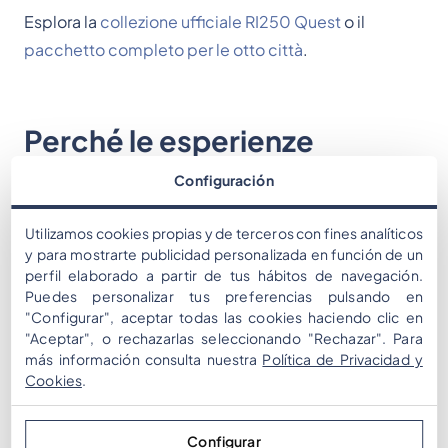
Esplora la
collezione ufficiale RI250 Quest
o il
pacchetto completo per le otto città
.
Perché le esperienze
turistiche gamificate
Configuración
aumentano il
Utilizamos cookies propias y de terceros con fines analíticos
coinvolgimento dei visitatori
y para mostrarte publicidad personalizada en función de un
perfil elaborado a partir de tus hábitos de navegación.
Puedes personalizar tus preferencias pulsando en
"Configurar", aceptar todas las cookies haciendo clic en
"Aceptar", o rechazarlas seleccionando "Rechazar". Para
más información consulta nuestra
Política de Privacidad y
Cookies
.
Configurar