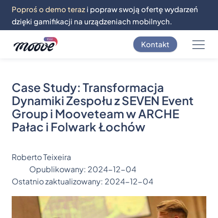
Poproś o demo teraz
i popraw swoją ofertę wydarzeń
dzięki gamifikacji na urządzeniach mobilnych.
Kontakt
Case Study: Transformacja
Dynamiki Zespołu z SEVEN Event
Group i Mooveteam w ARCHE
Pałac i Folwark Łochów
Roberto Teixeira
Opublikowany:
2024-12-04
Ostatnio zaktualizowany:
2024-12-04