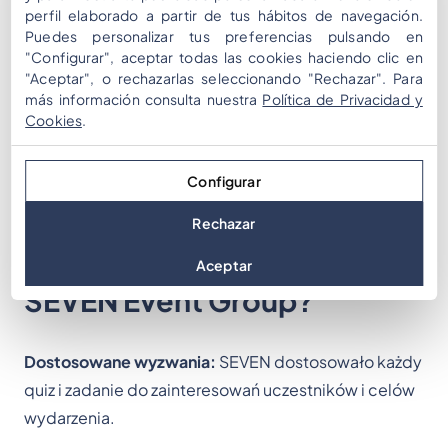
więziami międzyludzkimi
.
perfil elaborado a partir de tus hábitos de navegación.
Zespoły doświadczyły większej współpracy i
Puedes personalizar tus preferencias pulsando en
zaufania dzięki interaktywnemu rozwiązywaniu
"Configurar", aceptar todas las cookies haciendo clic en
problemów.
"Aceptar", o rechazarlas seleccionando "Rechazar". Para
Wykorzystanie funkcji gamifikacji Mooveteam
más información consulta nuestra
Política de Privacidad y
Cookies
.
podkreśliło, jak technologia może przekształcić
wydarzenie korporacyjne w niezapomniane
doświadczenie.
Configurar
Rechazar
Dlaczego Mooveteam z
Aceptar
SEVEN Event Group?
Dostosowane wyzwania:
SEVEN dostosowało każdy
quiz i zadanie do zainteresowań uczestników i celów
wydarzenia.